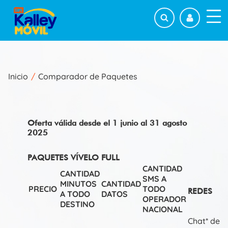
Pasar
al
Suscríbete para tener acceso a beneficios y
contenido
Menu-
promociones
principal
Buscar
Nombre
Completo
Inicio
Comparador de Paquetes
Sobrescribir
Numero
de
enlaces
Celular
de
Oferta válida desde el 1 junio al 31 agosto
Correo
ayuda
2025
Electrónico
a
PAQUETES VÍVELO FULL
la
He leído y aceptado la Política de
CANTIDAD
Protección de datos de
Suma Móvil
y
Kalley
CANTIDAD
navegación
SMS A
Móvil
.
MINUTOS
CANTIDAD
PRECIO
TODO
REDES
A TODO
DATOS
OPERADOR
DESTINO
NACIONAL
Chat* de