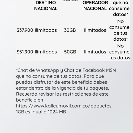
DESTINO
OPERADOR
que no
NACIONAL
NACIONAL
consumen
datos*
No
consumen
$37.900
Ilimitados
30GB
Ilimitados
de tus
datos*
No
$51.900
Ilimitados
50GB
Ilimitados
consumen
tus datos*
*Chat de WhatsApp y Chat de Facebook MSN
que no consume de tus datos. Para que
puedas disfrutar de este beneficio debes
estar dentro de la vigencia de tu paquete.
Recuerda revisar las restricciones de este
beneficio en
https://www.kalleymovil.com.co/paquetes.
1GB es igual a 1024 MB