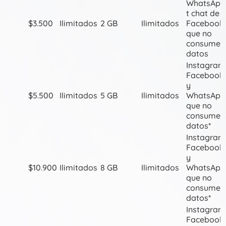
WhatsApp
t chat de
$3.500
Ilimitados
2 GB
Ilimitados
Facebook
que no
consumen
datos
Instagram
Facebook
y
$5.500
Ilimitados
5 GB
Ilimitados
WhatsApp
que no
consume
datos*
Instagram
Facebook
y
$10.900
Ilimitados
8 GB
Ilimitados
WhatsApp
que no
consume
datos*
Instagram
Facebook