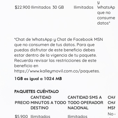
y
$22.900
Ilimitados
30 GB
Ilimitados
WhatsApp
que no
consume
datos*
*Chat de WhatsApp y Chat de Facebook MSN
que no consumen de tus datos. Para que
puedas disfrutar de este beneficio debes
estar dentro de la vigencia de tu paquete.
Recuerda revisar las restricciones de este
beneficio en
https://www.kalleymovil.com.co/paquetes.
1GB es igual a 1024 MB
PAQUETES CUÉNTALO
CANTIDAD
CANTIDAD SMS A
CHAT
PRECIO
MINUTOS A TODO
TODO OPERADOR
CHAT
DESTINO
NACIONAL
MSN
No c
$5.900
Ilimitados
Ilimitados