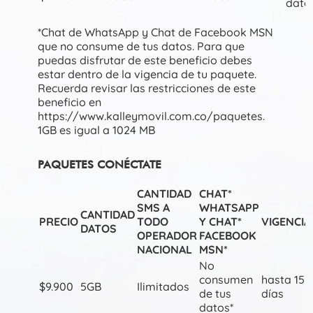
dato
*Chat de WhatsApp y Chat de Facebook MSN
que no consume de tus datos. Para que
puedas disfrutar de este beneficio debes
estar dentro de la vigencia de tu paquete.
Recuerda revisar las restricciones de este
beneficio en
https://www.kalleymovil.com.co/paquetes.
1GB es igual a 1024 MB
PAQUETES CONÉCTATE
CANTIDAD
CHAT*
SMS A
WHATSAPP
CANTIDAD
PRECIO
TODO
Y CHAT*
VIGENCIA
DATOS
OPERADOR
FACEBOOK
NACIONAL
MSN*
No
consumen
hasta 15
$9.900
5GB
Ilimitados
de tus
días
datos*