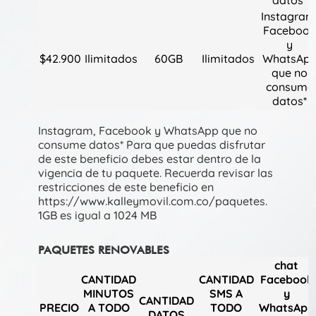
datos*
Instagram
Faceboo
y
$42.900
Ilimitados
60GB
Ilimitados
WhatsAp
que no
consume
datos*
Instagram, Facebook y WhatsApp que no
consume datos*
Para que puedas disfrutar
de este beneficio debes estar dentro de la
vigencia de tu paquete. Recuerda revisar las
restricciones de este beneficio en
https://www.kalleymovil.com.co/paquetes.
1GB es igual a 1024 MB
PAQUETES RENOVABLES
chat
CANTIDAD
CANTIDAD
Facebook
MINUTOS
SMS A
y
CANTIDAD
PRECIO
A TODO
TODO
WhatsApp
DATOS