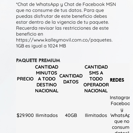
*Chat de WhatsApp y Chat de Facebook MSN
que no consume de tus datos. Para que
puedas disfrutar de este beneficio debes
estar dentro de la vigencia de tu paquete.
Recuerda revisar las restricciones de este
beneficio en
https://www.kalleymovil.com.co/paquetes.
1GB es igual a 1024 MB
PAQUETE PREMIUM
CANTIDAD
CANTIDAD
MINUTOS
SMS A
CANTIDAD
PRECIO
A TODO
TODO
REDES
DATOS
DESTINO
OPERADOR
NACIONAL
NACIONAL
Instagram
Faceboo
y
$29.900
Ilimitados
40GB
Ilimitados
WhatsAp
que no
consume