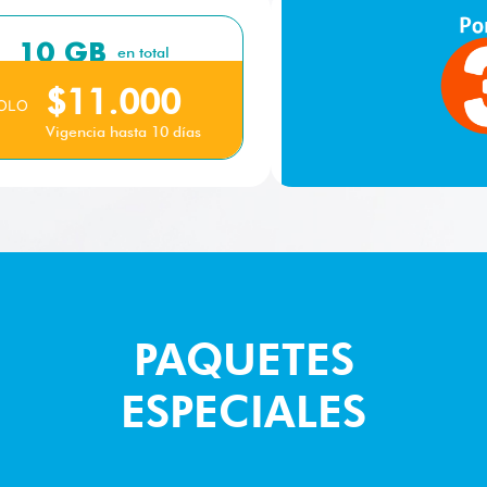
10 GB
en total
$11.000
OLO
Vigencia hasta 10 días
PAQUETES
ESPECIALES