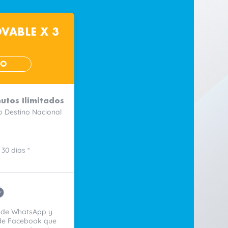
OVABLE X 3
DO
utos Ilimitados
 Destino Nacional
30 días *
 de WhatsApp y
de Facebook que