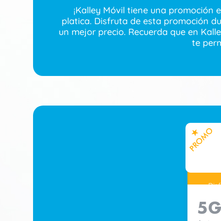
¡Kalley Móvil tiene una promoción 
platica. Disfruta de esta promoción d
un mejor precio. Recuerda que en Kall
te per
PROMO
R
Dis
5G