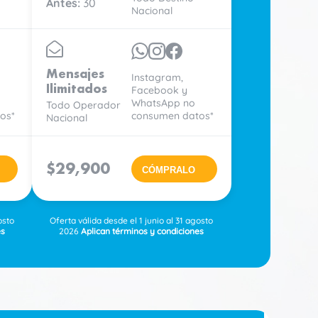
Antes:
30
Nacional
Mensajes
Instagram,
Ilimitados
Facebook y
WhatsApp no
Todo Operador
os*
consumen datos*
Nacional
$29,900
CÓMPRALO
osto
Oferta válida desde el 1 junio al 31 agosto
es
2026
Aplican términos y condiciones