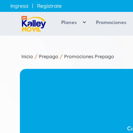
Pasar
Ingresa
Regístrate
al
Registro
Suscríb
contenido
y
principal
Planes
Promociones
menu-
Nombre
Login
Completo
megamenu
Numero
de
Celular
Inicio
Prepago
Promociones Prepago
Sobrescribir
Correo
Electrónico
enlaces
de
He leído y aceptado
ayuda
a
la
navegación
Co