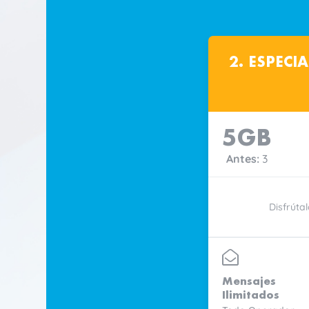
2. ESPECI
5GB
Antes:
3
Disfrútal
Mensajes
Ilimitados