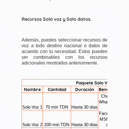
Recursos Solo voz y Solo datos.
Además, puedes seleccionar recursos de
voz a todo destino nacional o datos de
acuerdo con tu necesidad. Estos pueden
ser combinables con los recursos
adicionales mostrados anteriormente.
Paquete Solo Voz
Nombre
Cantidad
Duración
Beneficio
S
Chat de
WhatsApp
Solo Voz 1
70 min TDN
Hasta 30 días
y
Facebook
Ilimi
MSN que
a 
Solo Voz 2
200 min TDN
Hasta 30 días
no