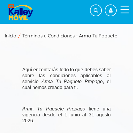
Pasar
al
Suscríbete para tener acceso a beneficios y
contenido
Menu-
promociones
principal
Buscar
Nombre
Inicio
Términos y Condiciones - Arma Tu Paquete
Completo
Sobrescribir
enlaces
Numero
de
de
Celular
ayuda
Aquí encontrarás todo lo que debes saber
Correo
sobre las condiciones aplicables al
a
Electrónico
servicio
Arma Tu Paquete Prepago
, el
la
cual hemos creado para ti.
He leído y aceptado la Política de
navegación
Protección de datos de
Suma Móvil
y
Kalley
Móvil
.
Arma Tu Paquete Prepago
tiene una
vigencia desde el 1 junio al 31 agosto
2026.