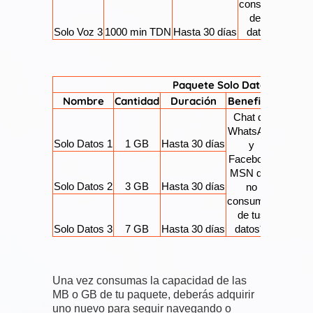
consumen
de tus
Solo Voz 3
1000 min TDN
Hasta 30 días
datos**
Paquete Solo Datos
Nombre
Cantidad
Duración
Beneficio
SMS
Chat de
WhatsApp
Solo Datos 1
1 GB
Hasta 30 días
y
Facebook
Ilimitad
MSN que
a TO
Solo Datos 2
3 GB
Hasta 30 días
no
consumen
de tus
Solo Datos 3
7 GB
Hasta 30 días
datos**
Una vez consumas la capacidad de las
MB o GB de tu paquete, deberás adquirir
uno nuevo para seguir navegando o