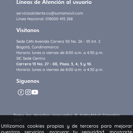
Líneas de Atención al usuario
servicioalcliente.co@sumamovil.com
Línea Nacional: 018000 415 268
Visítanos
Sede CAN Avenida Carrera 50 No. 26 - 55 Int. 2
Bogotá, Cundinamarca
Horario: lunes a viernes de 8:00 a.m. a 4:30 p.m.
SIC Sede Centro:
Carrera 13 No. 27 - 00, Pisos. 3, 4, 5 y 10.
Horario: lunes a viernes de 8:00 a.m. a 4:30 p.m.
Síguenos
facebook
instagram
youtube
Todos los derechos reservados © KalleyMóvil Colombia
2023
Utilizamos cookies propias y de terceros para mejorar
Suma Móvil
nuestros servicios, procurar tu seguridad, mostrarte
Servicio prestado por
Suma Móvil S.A.S
.