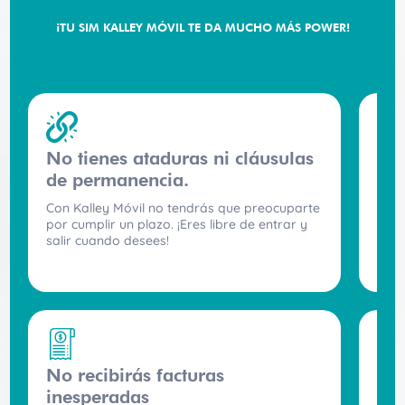
¡TU SIM KALLEY MÓVIL TE DA MUCHO MÁS POWER!
No tienes ataduras ni cláusulas
Tod
de permanencia.
Medi
cons
Con Kalley Móvil no tendrás que preocuparte
trans
por cumplir un plazo. ¡Eres libre de entrar y
salir cuando desees!
No recibirás facturas
Rec
inesperadas
Pued