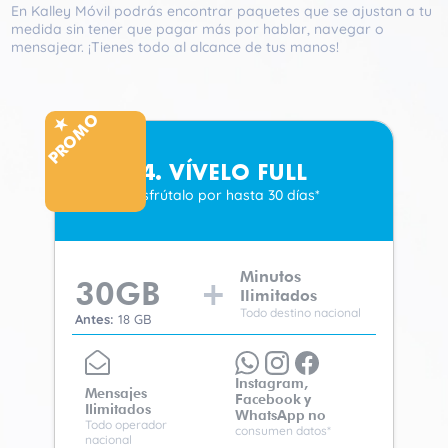
En Kalley Móvil podrás encontrar paquetes que se ajustan a tu
medida sin tener que pagar más por hablar, navegar o
mensajear. ¡Tienes todo al alcance de tus manos!
PROMO
4. VÍVELO FULL
Disfrútalo por hasta 30 días*
Minutos
30
GB
Ilimitados
Todo destino nacional
Antes:
18 GB
Instagram,
Mensajes
Facebook
y
Ilimitados
WhatsApp
no
Todo operador
consumen datos*
nacional