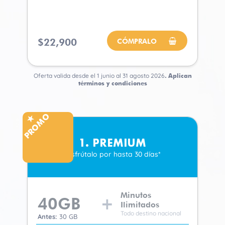
$22,900
CÓMPRALO
Oferta valida desde el 1 junio al 31 agosto 2026
.
Aplican
términos y condiciones
PROMO
1. PREMIUM
Disfrútalo por hasta 30 días*
Minutos
40
GB
Ilimitados
Todo destino nacional
Antes:
30 GB